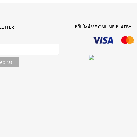
C
Í
P
R
PŘIJÍMÁME ONLINE PLATBY
LETTER
V
K
Y
V
Ý
P
I
S
U