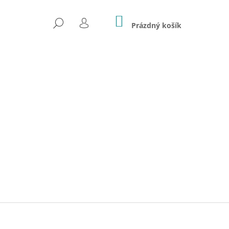
NÁKUPNÍ
HLEDAT
KOŠÍK
Prázdný košík
PŘIHLÁŠENÍ
Následující
TOTÝPKA