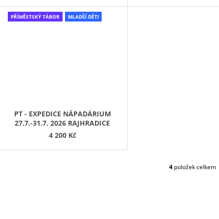
T
PŘÍMĚSTSKÝ TÁBOR
MLADŠÍ DĚTI
Ů
PT - EXPEDICE NÁPADÁRIUM
27.7.-31.7. 2026 RAJHRADICE
4 200 Kč
4
položek celkem
O
V
L
Á
D
A