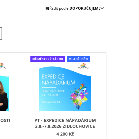
Ř
Řadit podle:
DOPORUČUJEME
A
Z
E
N
Í
P
PŘÍMĚSTSKÝ TÁBOR
MLADŠÍ DĚTI
R
O
D
U
K
T
Ů
OSTI
PT - EXPEDICE NÁPADÁRIUM
3.8.-7.8.2026 ŽIDLOCHOVICE
4 200 Kč