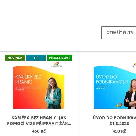
3.8.-7.8.2026 ŽIDLOCHOVICE
290 Kč
4 200 Kč
OTEVŘÍT FILTR
V
NOVINKA
TIP
PEDAGOGOVÉ
Ý
P
S
P
R
O
D
KARIÉRA BEZ HRANIC: JAK
ÚVOD DO PODNIKAV
POMOCÍ VIZE PŘIPRAVIT ŽÁKY
31.8.2026
U
NA MĚNÍCÍ SE TRH PRÁCE
450 Kč
450 Kč
K
27.8.2026