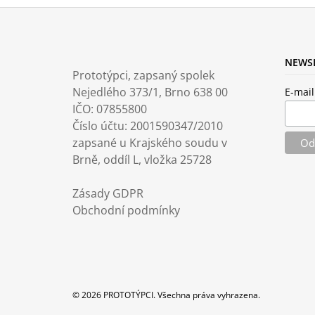
Z
Á
NEWS
Prototýpci, zapsaný spolek
P
Nejedlého 373/1, Brno 638 00
E-mail
A
IČO: 07855800
T
Číslo účtu: 2001590347/2010
Í
zapsané u Krajského soudu v
Brně, oddíl L, vložka 25728
Zásady GDPR
Obchodní podmínky
© 2026 PROTOTÝPCI. Všechna práva vyhrazena.