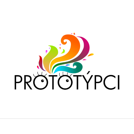
CO POTŘEBUJETE NAJÍT?
HLEDAT
DOPORUČUJEME
PT - EXPEDICE NÁPADÁRIUM
PRŮVODCE PRO