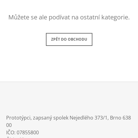
A
J
Můžete se ale podívat na ostatní kategorie.
Í
T
?
ZPĚT DO OBCHODU
HLEDAT
Z
D
O
Á
P
P
O
Prototýpci, zapsaný spolek
Nejedlého 373/1, Brno 638
R
A
00
U
T
Č
IČO: 07855800
Í
U