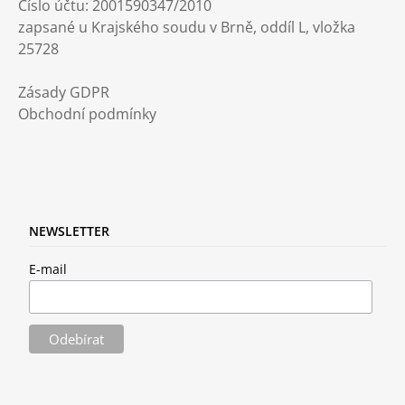
Číslo účtu: 2001590347/2010
J
zapsané u Krajského soudu v Brně, oddíl L, vložka
E
25728
M
E
Zásady GDPR
AUTONÁLEPKA
Obchodní podmínky
PROTOTÝPCI
139
Kč
NEWSLETTER
E-mail